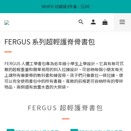
WHPH 功課袋3件套 - $100
滿$300免本地運費
滿$300免本地運費
FERGUS 系列超輕護脊骨書包
FERGUS
人體工學書包專為低年級小學生上學設計。它具有無可匹
敵的超輕重量和簡單易用的斜入拉鍊設計，可容納每個小朋友每天
上課所有需要帶的教科書和練習冊。孩子們只需要拉一條拉鍊，便
可以完全使用書包中的所有書籍。寬敞的前格更可容納所有的零碎
物品，兩側還有放置水壺的大側袋。
FERGUS 超輕護脊書包