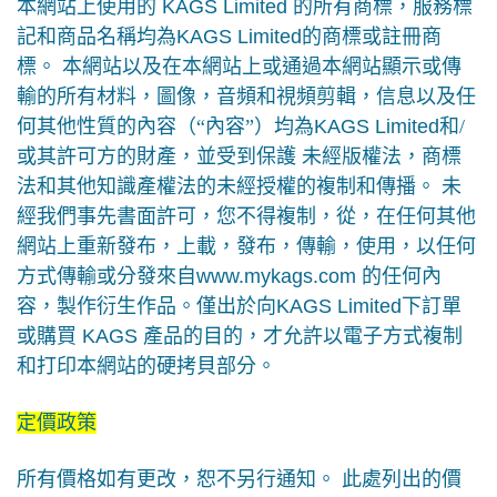
本網站上使用的
KAGS Limited
的所有商標，服務標
記和商品名稱均為
KAGS Limited
的商標或註冊商
標。
本網站以及在本網站上或通過本網站顯示或傳
輸的所有材料，圖像，音頻和視頻剪輯，信息以及任
何其他性質的內容（
“
內容
”
）均為
KAGS Limited
和
/
或其許可方的財產，並受到保護
未經版權法，商標
法和其他知識產權法的未經授權的複制和傳播。
未
經我們事先書面許可，您不得複制，從，在任何其他
網站上重新發布，上載，發布，傳輸，使用，以任何
方式傳輸或分發來自
www.mykags.com
的任何內
容，製作衍生作品。僅出於向
KAGS Limited
下訂單
或購買
KAGS
產品的目的，才允許以電子方式複制
和打印本網站的硬拷貝部分。
定價政策
所有價格如有更改，恕不另行通知。
此處列出的價