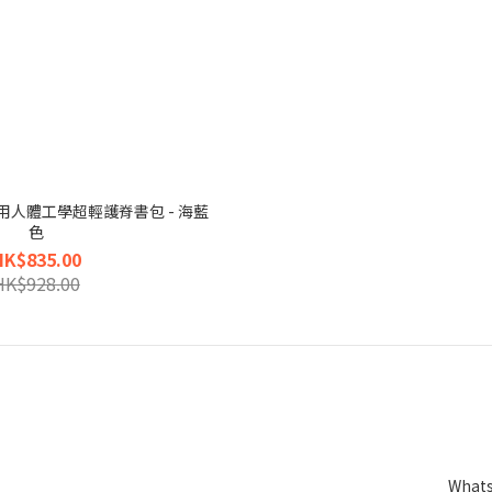
用人體工學超輕護脊書包 - 海藍
色
HK$835.00
HK$928.00
Whats