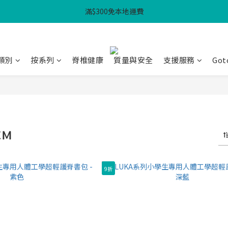
滿$300免本地運費
滿$300免本地運費
WHPH 功課袋3件套 - $100
滿$300免本地運費
類別
按系列
脊椎健康
質量與安全
支援服務
Got
CM
9折