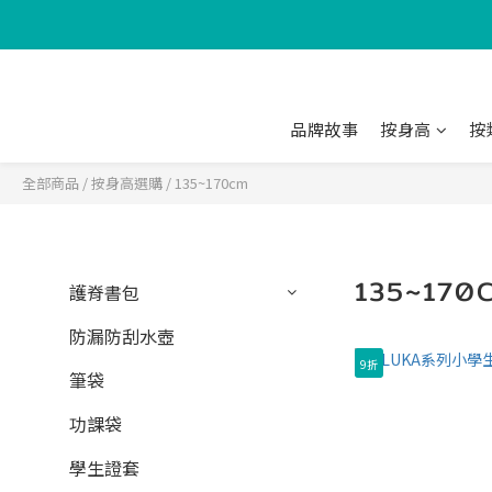
品牌故事
按身高
按
全部商品
/
按身高選購
/
135~170cm
135~170
護脊書包
防漏防刮水壺
9折
筆袋
功課袋
學生證套