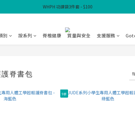
WHPH 功課袋3件套 - $100
滿$300免本地運費
滿$300免本地運費
類別
按系列
脊椎健康
質量與安全
支援服務
Got
超輕護脊書包
9折