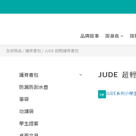
品牌故事
按身高
按
全部商品
/
護脊書包
/
JUDE 超輕護脊書包
JUDE 
護脊書包
防漏防刮水壺
9折
筆袋
功課袋
學生證套
桌面文具