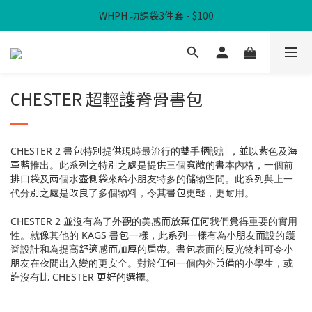
WHPH 功課袋3件套 - $100
滿$300免本地運費
滿$300免本地運費
CHESTER 超輕護脊骨書包
CHESTER 2 書包特別提供現時最流行的雙手柄設計，並以紫色及海
軍藍推出。此系列之特別之處是提供三個寬敞的書本內格，一個前
排口袋及兩個水壺側袋來給小朋友特多的儲物空間。此系列與上一
代分別之處是改良了多個物料，令其書包更輕，更耐用。
CHESTER 2 並沒有為了外觀的美感而放棄任何我們覺得重要的實用
性。就像其他的 KAGS 書包一樣，此系列一樣有為小朋友而設的護
脊設計和為提高舒適感而加厚的肩帶。書包表面的反光物料可令小
朋友在夜間出入變的更安全。對於任何一個內外兼備的小學生，或
許沒有比 CHESTER 更好的選擇。