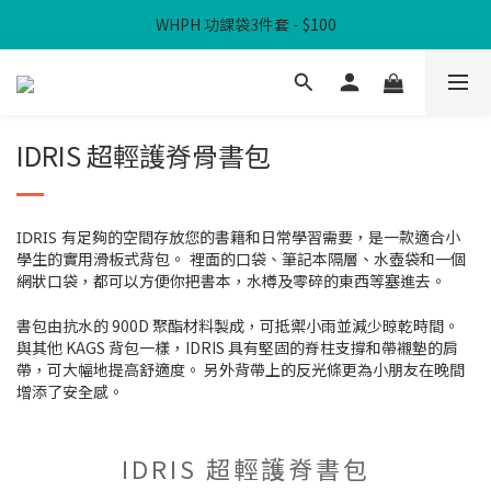
WHPH 功課袋3件套 - $100
滿$300免本地運費
滿$300免本地運費
IDRIS 超輕護脊骨書包
IDRIS 有足夠的空間存放您的書籍和日常學習需要，是一款適合小
學生的實用滑板式背包。 裡面的口袋、筆記本隔層、水壺袋和一個
網狀口袋，都可以方便你把書本，水樽及零碎的東西等塞進去。
書包由抗水的 900D 聚酯材料製成，可抵禦小雨並減少晾乾時間。
與其他 KAGS 背包一樣，IDRIS 具有堅固的脊柱支撐和帶襯墊的肩
帶，可大幅地提高舒適度。 另外背帶上的反光條更為小朋友在晚間
增添了安全感。
IDRIS 超輕護脊書包