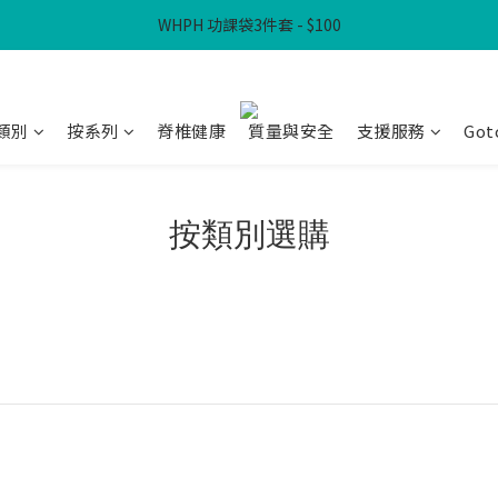
WHPH 功課袋3件套 - $100
滿$300免本地運費
滿$300免本地運費
類別
按系列
脊椎健康
質量與安全
支援服務
Got
按類別選購