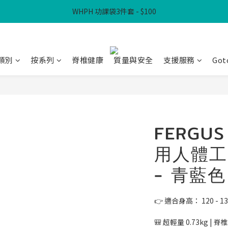
WHPH 功課袋3件套 - $100
滿$300免本地運費
滿$300免本地運費
類別
按系列
脊椎健康
質量與安全
支援服務
Got
FERGU
用人體工
- 青藍色
👉 適合身高： 120 - 1
🎒 超輕量 0.73kg |