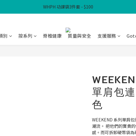
WHPH 功課袋3件套 - $100
滿$300免本地運費
滿$300免本地運費
類別
按系列
脊椎健康
質量與安全
支援服務
Got
WEEKE
單肩包連
色
WEEKEND 系列單
潮流。 把他們的寶貴
感。而可拆卸硬幣袋為