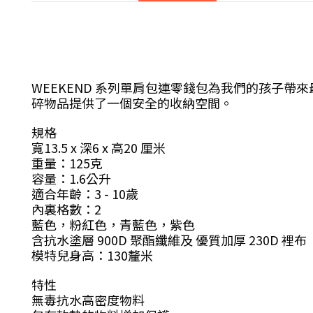
WEEKEND
系列單肩包連零錢包為我們的孩子帶來
碎物品提供了一個安全的收納空間。
規格
寬
13.5 x
深
6 x
高
20
厘米
重量：
125
克
容量：
1.6
公升
適合年齡：
3 - 10
歲
內裏格數：
2
藍色，粉紅色，青藍色，紫色
含抗水塗層
900D
聚酯纖維及
優質加厚
230D
裡布
模特兒身高：
130
釐米
特性
無毒抗水高密度物料