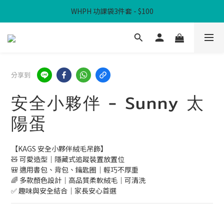
WHPH 功課袋3件套 - $100
滿$300免本地運費
滿$300免本地運費
分享到
安全小夥伴 - Sunny 太
陽蛋
【KAGS 安全小夥伴絨毛吊飾】
🧸 可愛造型｜隱藏式追蹤裝置放置位
🎒 適用書包、背包、鑰匙圈｜輕巧不厚重
🌈 多款顏色設計｜高品質柔軟絨毛｜可清洗
✅ 趣味與安全結合｜家長安心首選