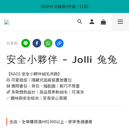
WHPH 功課袋3件套 - $100
滿$300免本地運費
滿$300免本地運費
分享到
安全小夥伴 - Jolli 兔兔
【KAGS 安全小夥伴絨毛吊飾】
🧸 可愛造型｜隱藏式追蹤裝置放置位
🎒 適用書包、背包、鑰匙圈｜輕巧不厚重
🌈 多款顏色設計｜高品質柔軟絨毛｜可清洗
✅ 趣味與安全結合｜家長安心首選
全店，全單購買滿HK$300以上，即享免運優惠