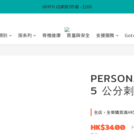
WHPH 功課袋3件套 - $100
滿$300免本地運費
滿$300免本地運費
類別
按系列
脊椎健康
質量與安全
支援服務
Got
PERSON
5 公分刺
全店，全單購買滿HK
HK$34.00