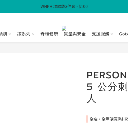
WHPH 功課袋3件套 - $100
滿$300免本地運費
滿$300免本地運費
類別
按系列
脊椎健康
質量與安全
支援服務
Got
PERSON
5 公分刺
人
全店，全單購買滿HK