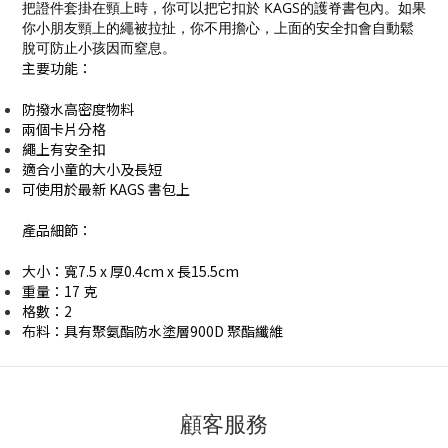
把證件套掛在頸上時，你可以把它扣於 KAGS的護脊書包內。如果
你小朋友頸上的繩被拉扯，你不用擔心，上面的安全扣會自動鬆
脫可防止小孩因而窒息。
主要功能：
防撥水高密度物料
兩個卡片分格
繩上有安全扣
適合小童的大小及長短
可使用於最新 KAGS 書包上
產品細節：
大小：寬7.5 x 厚0.4cm x 長15.5cm
重量：17 克
格數：2
布料：具有聚氨酯防水塗層900D 聚酯纖維
顧客服務