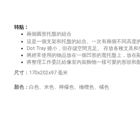
特點：
兩個圓形托盤的組合
這是一個支架和托盤的結合。
一次有兩個不同高度
Dot Tray 雖小，但存儲空間充足。 存放各種文
將經常使用的物品放在一個凹形的寬托盤上，放在
將整理工作委託給像室內裝飾物一樣可愛的形狀和顏色
尺寸：
170x202x97 毫米 
顏色：
白色、米色、檸檬色、橄欖色、橘色