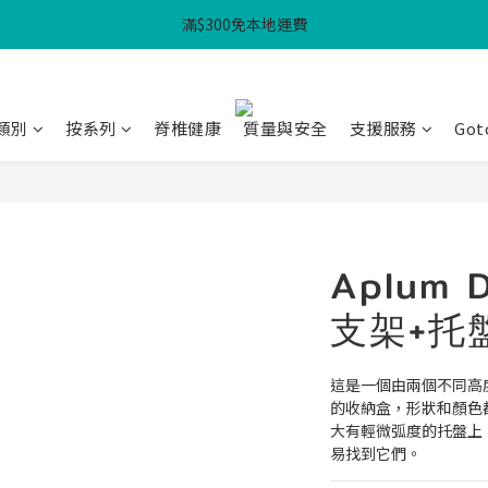
滿$300免本地運費
滿$300免本地運費
WHPH 功課袋3件套 - $100
滿$300免本地運費
類別
按系列
脊椎健康
質量與安全
支援服務
Got
Aplum 
支架+托盤
這是一個由兩個不同高
的收納盒，形狀和顏色
大有輕微弧度的托盤上
易找到它們。