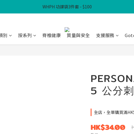
WHPH 功課袋3件套 - $100
滿$300免本地運費
滿$300免本地運費
類別
按系列
脊椎健康
質量與安全
支援服務
Got
PERSON
5 公分刺
全店，全單購買滿HK
HK$34.00