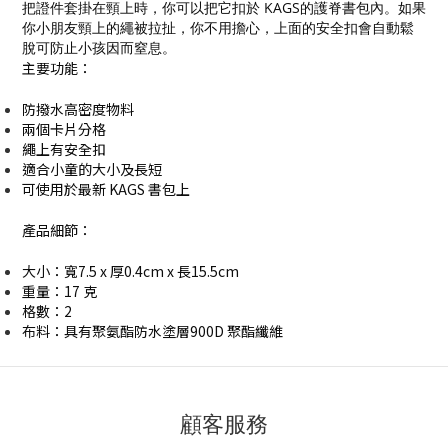
把證件套掛在頸上時，你可以把它扣於 KAGS的護脊書包內。如果
你小朋友頸上的繩被拉扯，你不用擔心，上面的安全扣會自動鬆
脫可防止小孩因而窒息。
主要功能：
防撥水高密度物料
兩個卡片分格
繩上有安全扣
適合小童的大小及長短
可使用於最新 KAGS 書包上
產品細節：
大小：寬7.5 x 厚0.4cm x 長15.5cm
重量：17 克
格數：2
布料：具有聚氨酯防水塗層900D 聚酯纖維
顧客服務