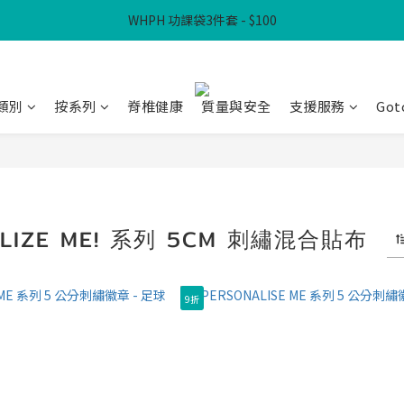
WHPH 功課袋3件套 - $100
滿$300免本地運費
滿$300免本地運費
類別
按系列
脊椎健康
質量與安全
支援服務
Got
ALIZE ME! 系列 5CM 刺繡混合貼布
9折