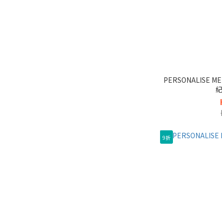
PERSONALISE 
紀
9折